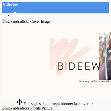
★ Bideew
Accueil
Recherche Avancée
Mon compte
Connexion
Créer un compte
Mode nuit
Faites glisser pour repositionner la couverture