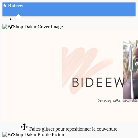
★ Bideew
Accueil
Recherche Avancée
Mon compte
Connexion
Créer un compte
Mode nuit
Faites glisser pour repositionner la couverture