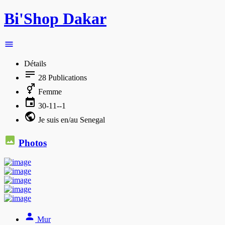
Bi'Shop Dakar
Détails
28
Publications
Femme
30-11--1
Je suis en/au Senegal
Photos
Mur