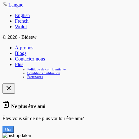
Langue
English
French
Wolof
© 2026 - Bideew
À propos
Blogs
Contactez nous
Plus
Politique de confidentialité
Conditions d'utilisation
Partenaires
Ne plus être ami
Êtes-vous sûr de ne plus vouloir être ami?
Oui