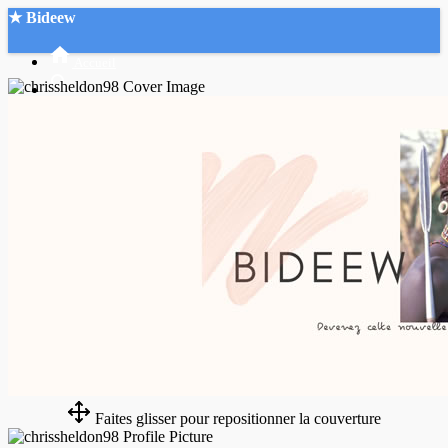
★ Bideew
Accueil
Recherche Avancée
Mon compte
Connexion
Créer un compte
Mode nuit
Faites glisser pour repositionner la couverture