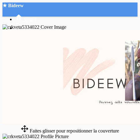
★ Bideew
Accueil
Recherche Avancée
Mon compte
Connexion
Créer un compte
Mode nuit
Faites glisser pour repositionner la couverture