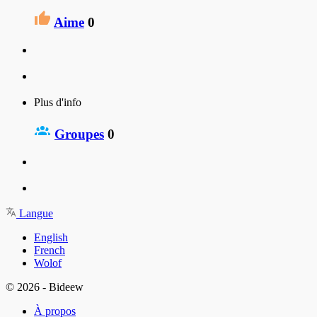
Aime
0
Plus d'info
Groupes
0
Langue
English
French
Wolof
© 2026 - Bideew
À propos