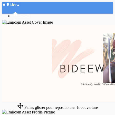
★ Bideew
Accueil
Recherche Avancée
Mon compte
Connexion
Créer un compte
Mode nuit
Faites glisser pour repositionner la couverture