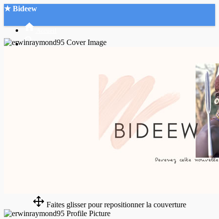
★ Bideew
Accueil
Recherche Avancée
Mon compte
Connexion
Créer un compte
Mode nuit
Faites glisser pour repositionner la couverture