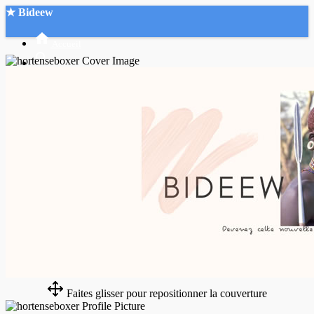
★ Bideew
Accueil
Recherche Avancée
Mon compte
Connexion
Créer un compte
Mode nuit
Faites glisser pour repositionner la couverture