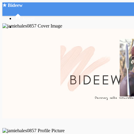
★ Bideew
Accueil
Recherche Avancée
Mon compte
Connexion
Créer un compte
Mode nuit