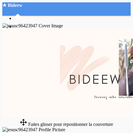
★ Bideew
Accueil
Recherche Avancée
Mon compte
Connexion
Créer un compte
Mode nuit
Faites glisser pour repositionner la couverture