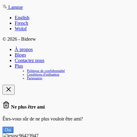
Langue
English
French
Wolof
© 2026 - Bideew
À propos
Blogs
Contactez nous
Plus
Politique de confidentialité
Conditions d'utilisation
Partenaires
Ne plus être ami
Êtes-vous sûr de ne plus vouloir être ami?
Oui