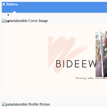
★ Bideew
Accueil
Recherche Avancée
Mon compte
Connexion
Créer un compte
Mode nuit