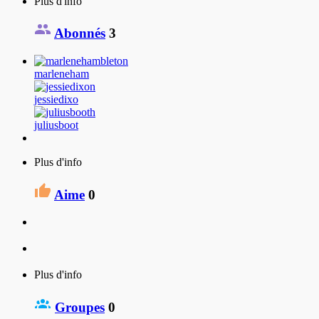
Plus d'info
Abonnés
3
marleneham
jessiedixo
juliusboot
Plus d'info
Aime
0
Plus d'info
Groupes
0