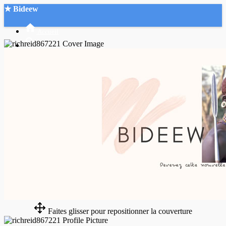
★ Bideew
Accueil
Recherche Avancée
Mon compte
Connexion
Créer un compte
Mode nuit
Faites glisser pour repositionner la couverture