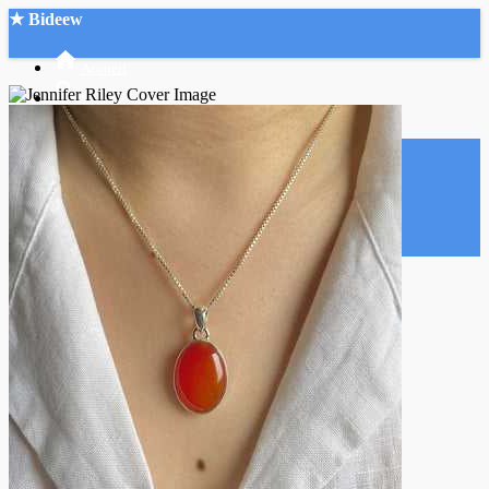
★ Bideew
Accueil
Recherche Avancée
Mon compte
Connexion
Créer un compte
Mode nuit