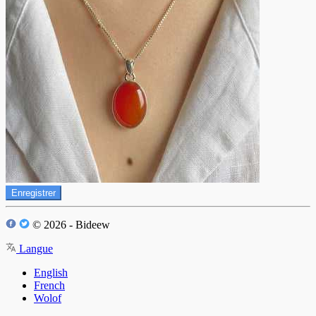
Enregistrer
© 2026 - Bideew
Langue
English
French
Wolof