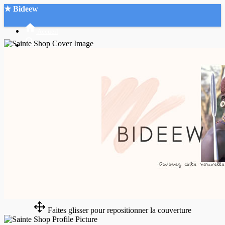
★ Bideew
Accueil
Recherche Avancée
Mon compte
Connexion
Créer un compte
Mode nuit
Faites glisser pour repositionner la couverture