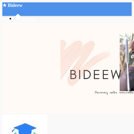
★ Bideew
Accueil
Recherche Avancée
Mon compte
Connexion
Créer un compte
Mode nuit