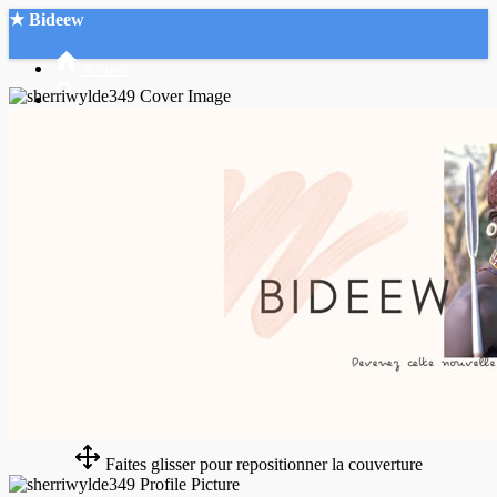
★ Bideew
Accueil
Recherche Avancée
Mon compte
Connexion
Créer un compte
Mode nuit
Faites glisser pour repositionner la couverture