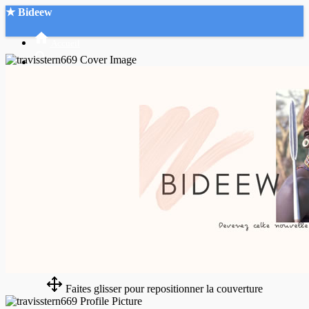
★ Bideew
Accueil
Recherche Avancée
Mon compte
Connexion
Créer un compte
Mode nuit
Faites glisser pour repositionner la couverture