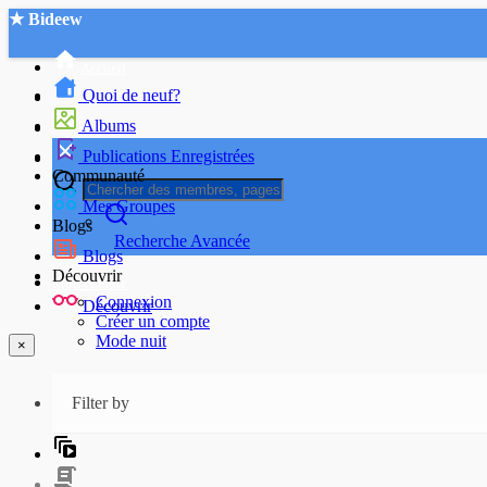
★ Bideew
Accueil
Quoi de neuf?
Albums
Publications Enregistrées
Communauté
Mes Groupes
Blogs
Recherche Avancée
Blogs
Découvrir
Mon compte
Connexion
Découvrir
Créer un compte
Mode nuit
×
Filter by