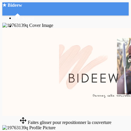
★ Bideew
Accueil
Recherche Avancée
Mon compte
Connexion
Créer un compte
Mode nuit
Faites glisser pour repositionner la couverture