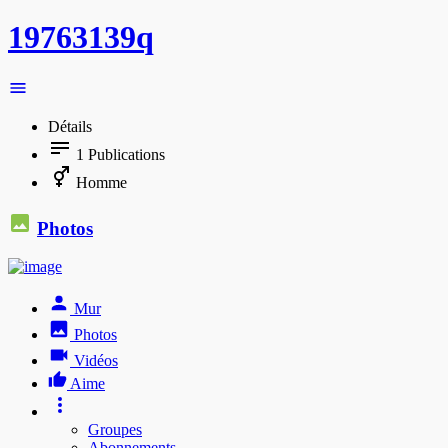
19763139q
Détails
1
Publications
Homme
Photos
Mur
Photos
Vidéos
Aime
Groupes
Abonnements