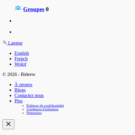
Groupes
0
Langue
English
French
Wolof
© 2026 - Bideew
À propos
Blogs
Contactez nous
Plus
Politique de confidentialité
Conditions d'utilisation
Partenaires