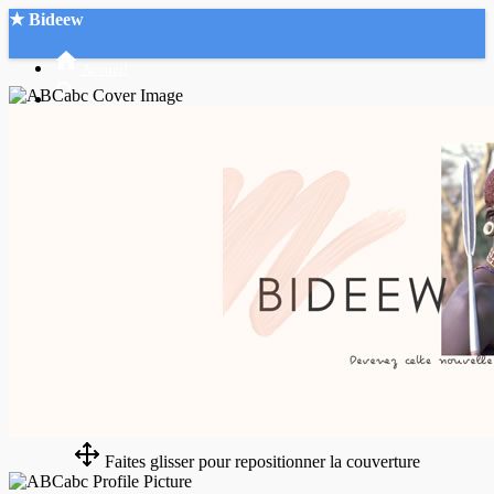
★ Bideew
Accueil
Recherche Avancée
Mon compte
Connexion
Créer un compte
Mode nuit
Faites glisser pour repositionner la couverture