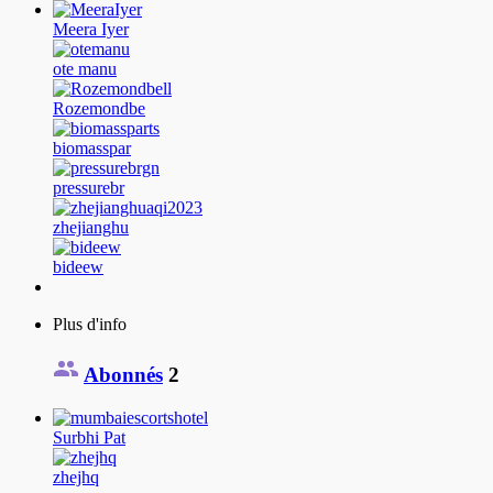
Meera Iyer
ote manu
Rozemondbe
biomasspar
pressurebr
zhejianghu
bideew
Plus d'info
Abonnés
2
Surbhi Pat
zhejhq