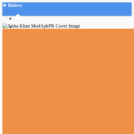
★ Bideew
Accueil
Recherche Avancée
Mon compte
Connexion
Créer un compte
Mode nuit