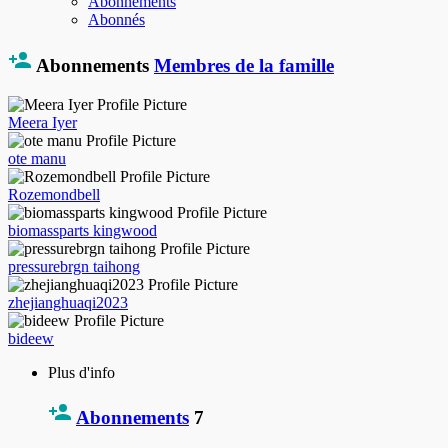
Abonnements
Abonnés
Abonnements
Membres de la famille
Meera Iyer
ote manu
Rozemondbell
biomassparts kingwood
pressurebrgn taihong
zhejianghuaqi2023
bideew
Plus d'info
Abonnements
7