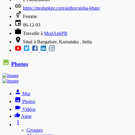
https://modapkpr.com/author/aisha-khan/
Femme
06-12-93
Travaille à
ModApkPR
Situé à Bangalore, Karnataka , India
Photos
Mur
Photos
Vidéos
Aime
Groupes