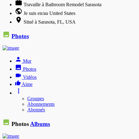
Travaille à Bathroom Remodel Sarasota
Je suis en/au United States
Situé à Sarasota, FL, USA
Photos
Mur
Photos
Vidéos
Aime
Groupes
Abonnements
Abonnés
Photos
Albums