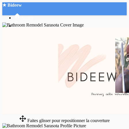
★ Bideew
Accueil
Recherche Avancée
Mon compte
Connexion
Créer un compte
Mode nuit
Faites glisser pour repositionner la couverture