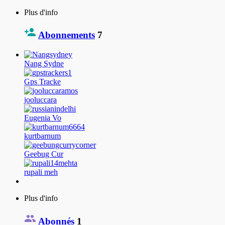
Plus d'info
Abonnements
7
Nang Sydne
Gps Tracke
jooluccara
Eugenia Vo
kurtbarnum
Geebug Cur
rupali meh
Plus d'info
Abonnés
1