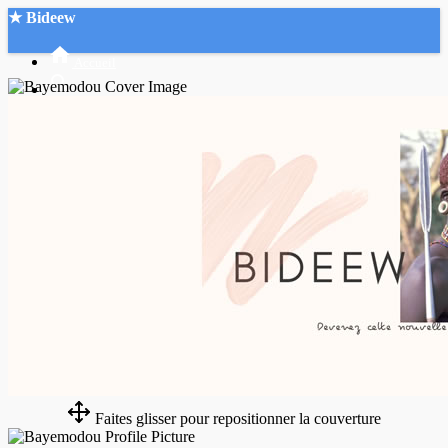
★ Bideew
Accueil
Recherche Avancée
Mon compte
Connexion
Créer un compte
Mode nuit
Faites glisser pour repositionner la couverture