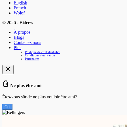
English
French
Wolof
© 2026 - Bideew
À propos
Blogs
Contactez nous
Plus
Politique de confidentialité
Conditions d'utilisation
Partenaires
Ne plus être ami
Êtes-vous sûr de ne plus vouloir être ami?
Oui