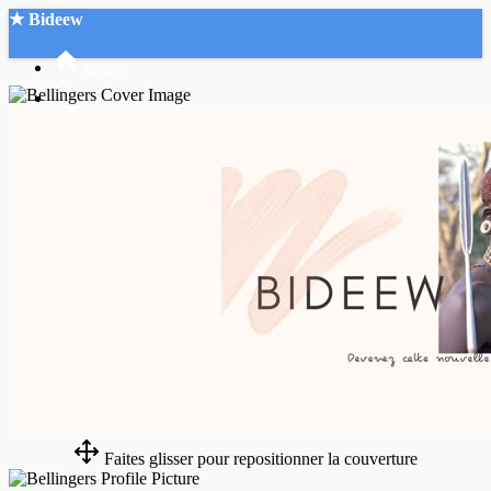
★ Bideew
Accueil
Recherche Avancée
Mon compte
Connexion
Créer un compte
Mode nuit
Faites glisser pour repositionner la couverture