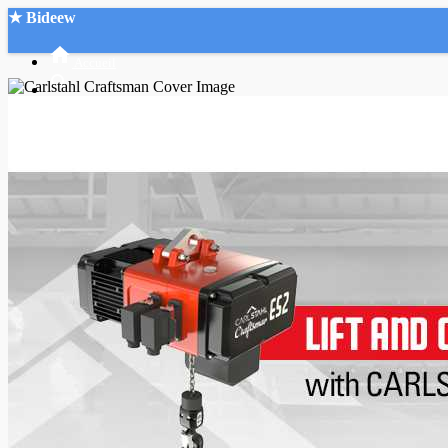
★ Bideew
Accueil
Recherche Avancée
Mon compte
Connexion
Créer un compte
Mode nuit