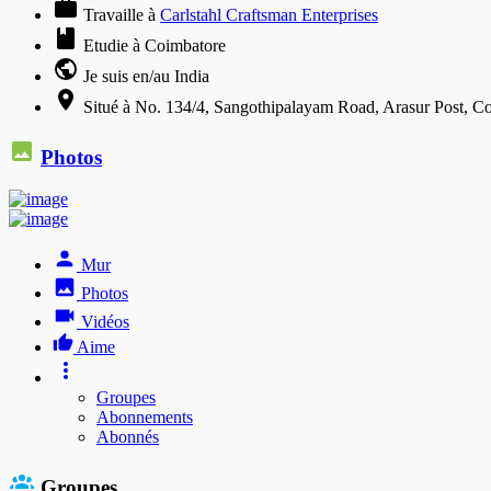
Travaille à
Carlstahl Craftsman Enterprises
Etudie à Coimbatore
Je suis en/au India
Situé à No. 134/4, Sangothipalayam Road, Arasur Post, C
Photos
Mur
Photos
Vidéos
Aime
Groupes
Abonnements
Abonnés
Groupes