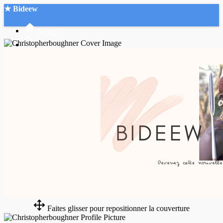
★ Bideew
Accueil
Recherche Avancée
Mon compte
Connexion
Créer un compte
Mode nuit
Faites glisser pour repositionner la couverture