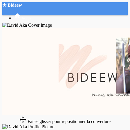
★ Bideew
Accueil
Recherche Avancée
Mon compte
Connexion
Créer un compte
Mode nuit
Faites glisser pour repositionner la couverture