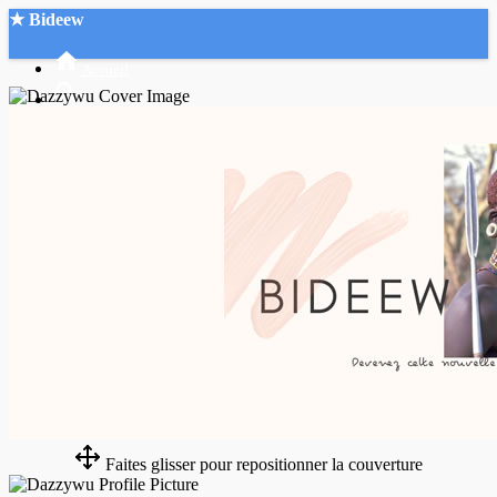
★ Bideew
Accueil
Recherche Avancée
Mon compte
Connexion
Créer un compte
Mode nuit
Faites glisser pour repositionner la couverture