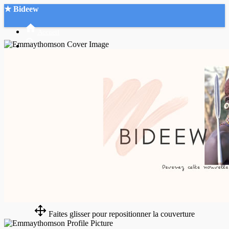
★ Bideew
Accueil
Recherche Avancée
Mon compte
Connexion
Créer un compte
Mode nuit
Faites glisser pour repositionner la couverture