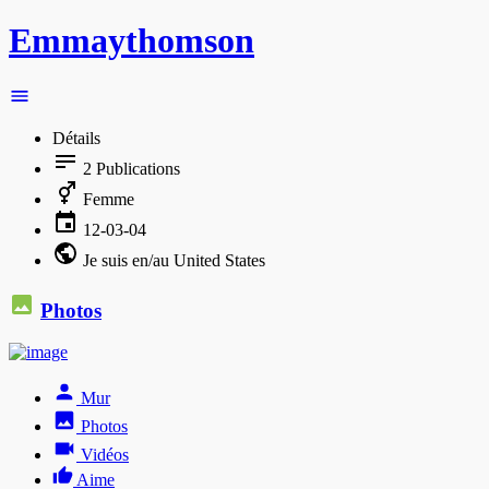
Emmaythomson
Détails
2
Publications
Femme
12-03-04
Je suis en/au United States
Photos
Mur
Photos
Vidéos
Aime