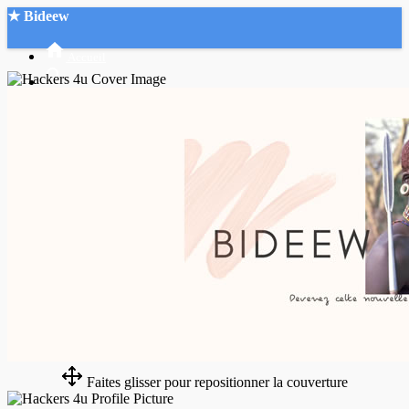
★ Bideew
Accueil
Recherche Avancée
Mon compte
Connexion
Créer un compte
Mode nuit
Faites glisser pour repositionner la couverture