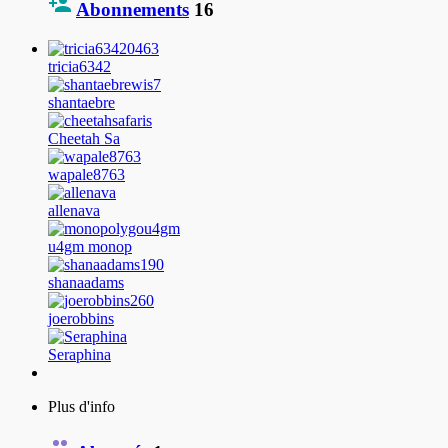
Abonnements
16
tricia6342
shantaebre
Cheetah Sa
wapale8763
allenava
u4gm monop
shanaadams
joerobbins
Seraphina
Plus d'info