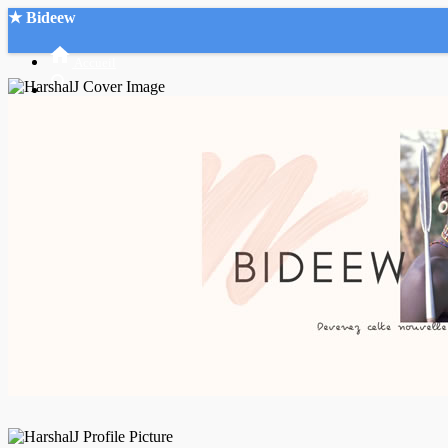
★ Bideew
Accueil
Recherche Avancée
Mon compte
Connexion
Créer un compte
Mode nuit