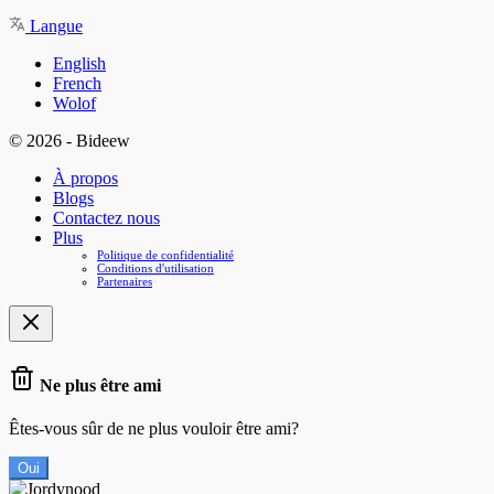
Langue
English
French
Wolof
© 2026 - Bideew
À propos
Blogs
Contactez nous
Plus
Politique de confidentialité
Conditions d'utilisation
Partenaires
Ne plus être ami
Êtes-vous sûr de ne plus vouloir être ami?
Oui