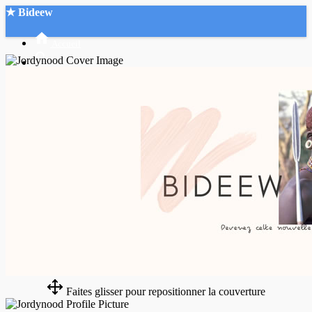
★ Bideew
Accueil
Recherche Avancée
Mon compte
Connexion
Créer un compte
Mode nuit
Faites glisser pour repositionner la couverture