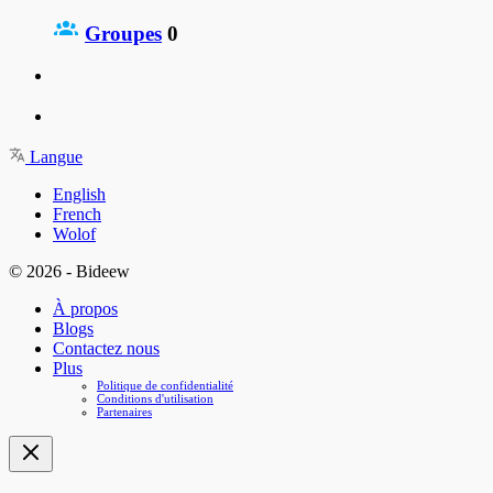
Groupes
0
Langue
English
French
Wolof
© 2026 - Bideew
À propos
Blogs
Contactez nous
Plus
Politique de confidentialité
Conditions d'utilisation
Partenaires