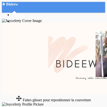
★ Bideew
Accueil
Recherche Avancée
Mon compte
Connexion
Créer un compte
Mode nuit
Faites glisser pour repositionner la couverture