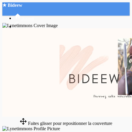
★ Bideew
Accueil
Recherche Avancée
Mon compte
Connexion
Créer un compte
Mode nuit
Faites glisser pour repositionner la couverture