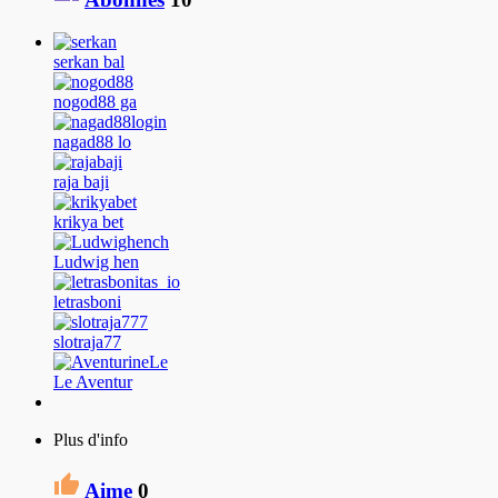
serkan bal
nogod88 ga
nagad88 lo
raja baji
krikya bet
Ludwig hen
letrasboni
slotraja77
Le Aventur
Plus d'info
Aime
0