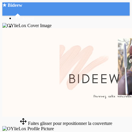
★ Bideew
Accueil
Recherche Avancée
Mon compte
Connexion
Créer un compte
Mode nuit
Faites glisser pour repositionner la couverture