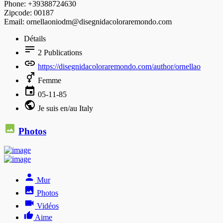
Phone: +39388724630
Zipcode: 00187
Email: ornellaoniodm@disegnidacoloraremondo.com
Détails
2
Publications
https://disegnidacoloraremondo.com/author/ornellao
Femme
05-11-85
Je suis en/au Italy
Photos
Mur
Photos
Vidéos
Aime