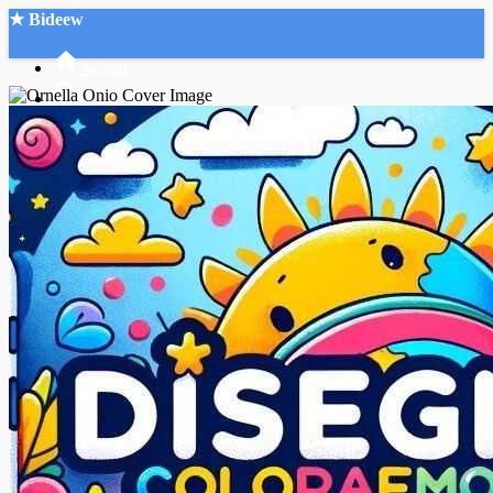
★ Bideew
Accueil
Recherche Avancée
Mon compte
Connexion
Créer un compte
Mode nuit