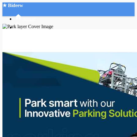
★ Bideew
Accueil
Recherche Avancée
Mon compte
Connexion
Créer un compte
Mode nuit