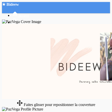
★ Bideew
Accueil
Recherche Avancée
Mon compte
Connexion
Créer un compte
Mode nuit
Faites glisser pour repositionner la couverture