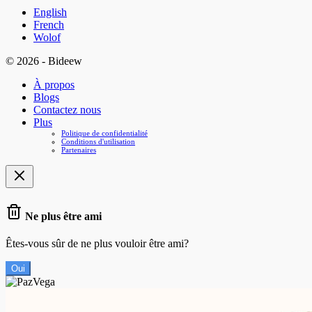
English
French
Wolof
© 2026 - Bideew
À propos
Blogs
Contactez nous
Plus
Politique de confidentialité
Conditions d'utilisation
Partenaires
Ne plus être ami
Êtes-vous sûr de ne plus vouloir être ami?
Oui