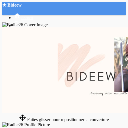
★ Bideew
Accueil
Recherche Avancée
Mon compte
Connexion
Créer un compte
Mode nuit
Faites glisser pour repositionner la couverture