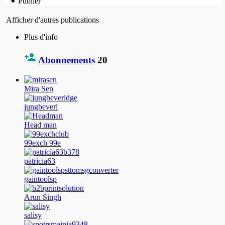
Publier
Afficher d'autres publications
Plus d'info
Abonnements
20
Mira Sen
jungbeveri
Head man
99exch 99e
patricia63
gaintoolsp
Arun Singh
salisy