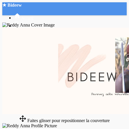
★ Bideew
Accueil
Recherche Avancée
Mon compte
Connexion
Créer un compte
Mode nuit
Faites glisser pour repositionner la couverture