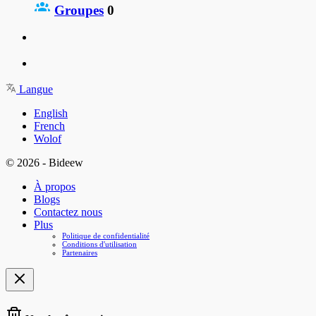
Groupes
0
Langue
English
French
Wolof
© 2026 - Bideew
À propos
Blogs
Contactez nous
Plus
Politique de confidentialité
Conditions d'utilisation
Partenaires