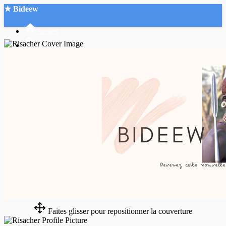
★ Bideew
Accueil
Recherche Avancée
Mon compte
Connexion
Créer un compte
Mode nuit
Faites glisser pour repositionner la couverture