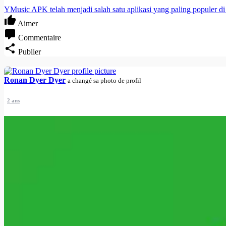
YMusic APK telah menjadi salah satu aplikasi yang paling populer d
Aimer
Commentaire
Publier
Ronan Dyer Dyer
a changé sa photo de profil
2 ans