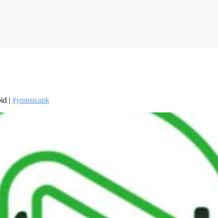
id |
#ymusicapk