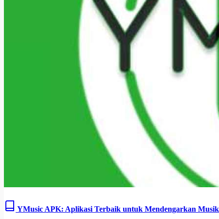
YMusic APK: Aplikasi Terbaik untuk Mendengarkan Musik