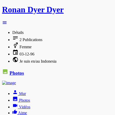
Ronan Dyer Dyer
Détails
2
Publications
Femme
03-12-96
Je suis en/au Indonesia
Photos
Mur
Photos
Vidéos
Aime