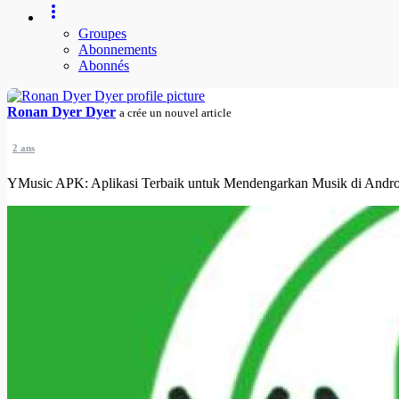
Groupes
Abonnements
Abonnés
Ronan Dyer Dyer
a crée un nouvel article
2 ans
YMusic APK: Aplikasi Terbaik untuk Mendengarkan Musik di Andro