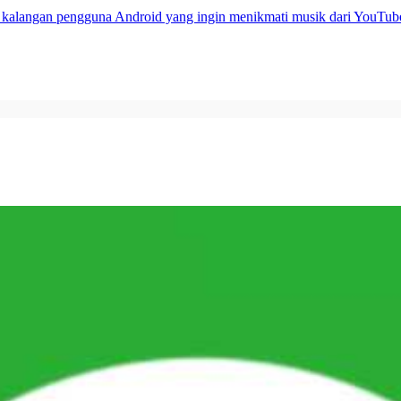
i kalangan pengguna Android yang ingin menikmati musik dari YouTube