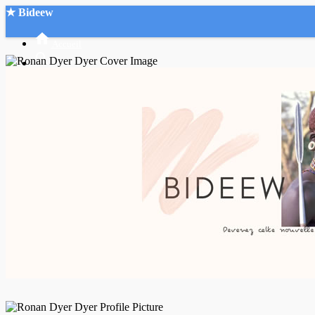
★ Bideew
Accueil
Recherche Avancée
Mon compte
Connexion
Créer un compte
Mode nuit