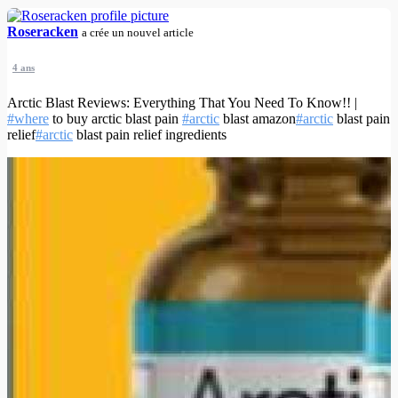
Roseracken
a crée un nouvel article
4 ans
Arctic Blast Reviews: Everything That You Need To Know!! |
#where
to buy arctic blast pain
#arctic
blast amazon
#arctic
blast pain
relief
#arctic
blast pain relief ingredients