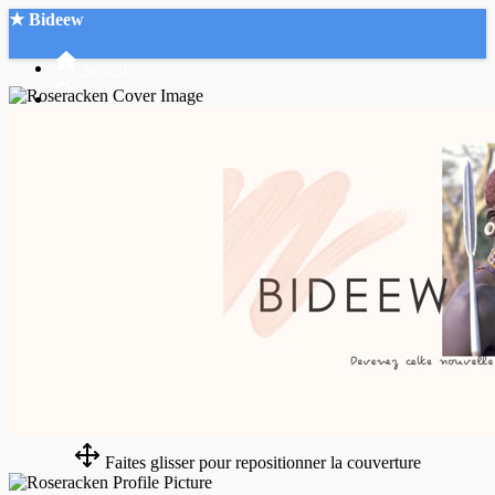
★ Bideew
Accueil
Recherche Avancée
Mon compte
Connexion
Créer un compte
Mode nuit
Faites glisser pour repositionner la couverture