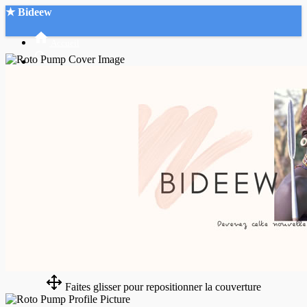
★ Bideew
Accueil
Recherche Avancée
Mon compte
Connexion
Créer un compte
Mode nuit
Faites glisser pour repositionner la couverture