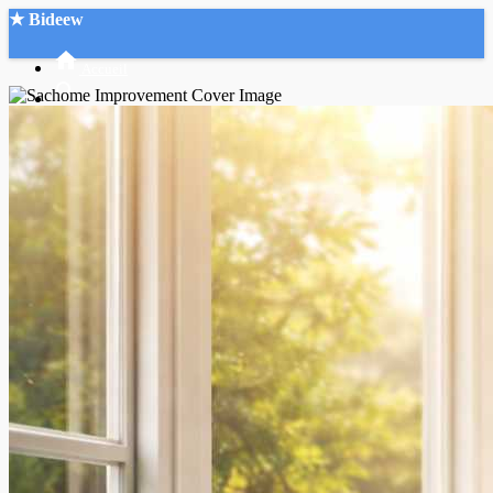
★ Bideew
Accueil
Recherche Avancée
Mon compte
Connexion
Créer un compte
Mode nuit