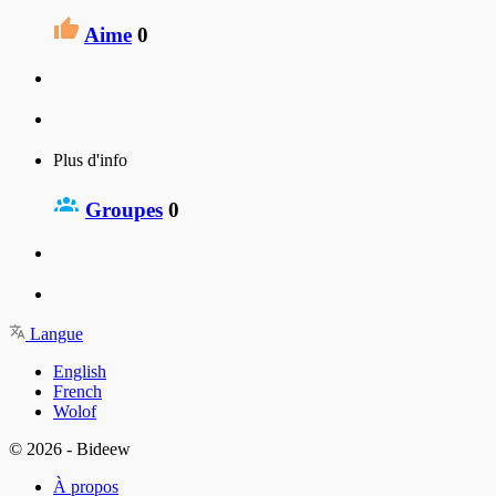
Aime
0
Plus d'info
Groupes
0
Langue
English
French
Wolof
© 2026 - Bideew
À propos