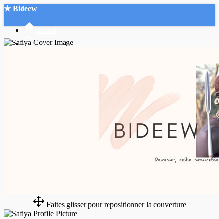
★ Bideew
Accueil
Recherche Avancée
Mon compte
Connexion
Créer un compte
Mode nuit
Faites glisser pour repositionner la couverture