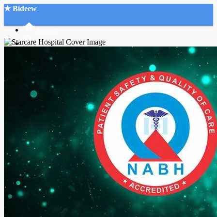
★ Bideew
Accueil
Recherche Avancée
Mon compte
Connexion
Créer un compte
Mode nuit