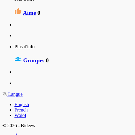
Aime
0
Plus d'info
Groupes
0
Langue
English
French
Wolof
© 2026 - Bideew