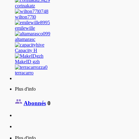
corinakatz
wilton77l0
emilewille
altamarasc
Capacity H
MakeID gzh
terracarro
Plus d'info
Abonnés
0
Plus d'info