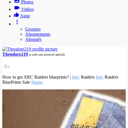
Photos
Vidéos
Aime
Groupes
Abonnements
Abonnés
Theodore219
a crée un nouvel article
31 s
How to get ARC Raiders blueprints? |
#arc
Raiders
#arc
Raiders
BluePrints Sale
#iggm