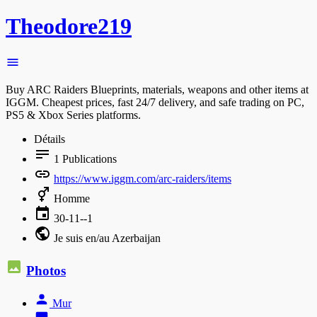
Theodore219
Buy ARC Raiders Blueprints, materials, weapons and other items at
IGGM. Cheapest prices, fast 24/7 delivery, and safe trading on PC,
PS5 & Xbox Series platforms.
Détails
1
Publications
https://www.iggm.com/arc-raiders/items
Homme
30-11--1
Je suis en/au Azerbaijan
Photos
Mur