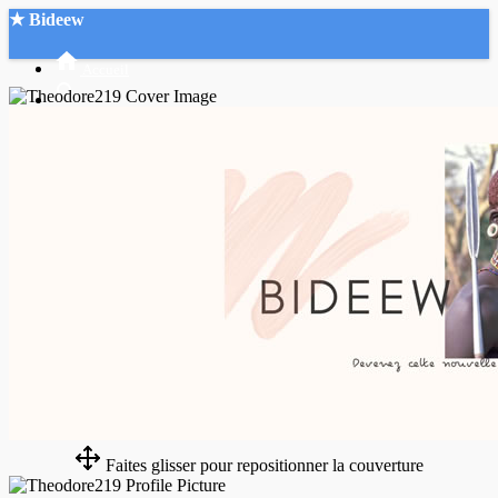
★ Bideew
Accueil
Recherche Avancée
Mon compte
Connexion
Créer un compte
Mode nuit
Faites glisser pour repositionner la couverture