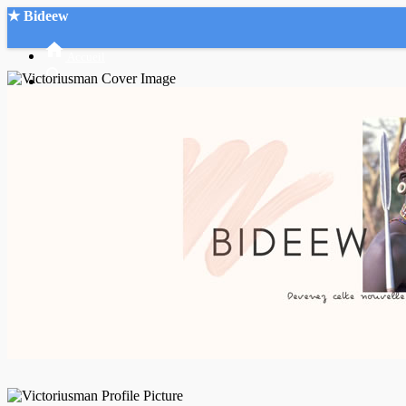
★ Bideew
Accueil
Recherche Avancée
Mon compte
Connexion
Créer un compte
Mode nuit