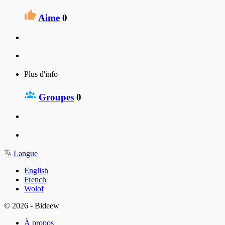
Aime
0
Plus d'info
Groupes
0
Langue
English
French
Wolof
© 2026 - Bideew
À propos