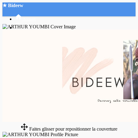
★ Bideew
Accueil
Recherche Avancée
Mon compte
Connexion
Créer un compte
Mode nuit
Faites glisser pour repositionner la couverture