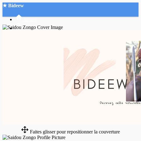
★ Bideew
Accueil
Recherche Avancée
Mon compte
Connexion
Créer un compte
Mode nuit
Faites glisser pour repositionner la couverture